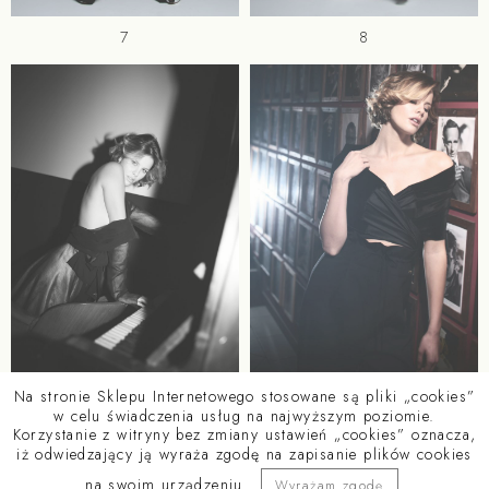
7
8
9
10
Na stronie Sklepu Internetowego stosowane są pliki „cookies”
w celu świadczenia usług na najwyższym poziomie.
Korzystanie z witryny bez zmiany ustawień „cookies” oznacza,
iż odwiedzający ją wyraża zgodę na zapisanie plików cookies
na swoim urządzeniu.
Wyrażam zgodę