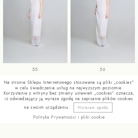
55
56
Na stronie Sklepu Internetowego stosowane są pliki „cookies”
w celu świadczenia usług na najwyższym poziomie.
Korzystanie z witryny bez zmiany ustawień „cookies” oznacza,
iż odwiedzający ją wyraża zgodę na zapisanie plików cookies
na swoim urządzeniu.
Wyrażam zgodę
POLITYKA PRYWATNOŚCI
REGULAMIN
DOKUMENTY DO POBRANIA
Polityka Prywatności i pliki cookie
BACK TO TOP