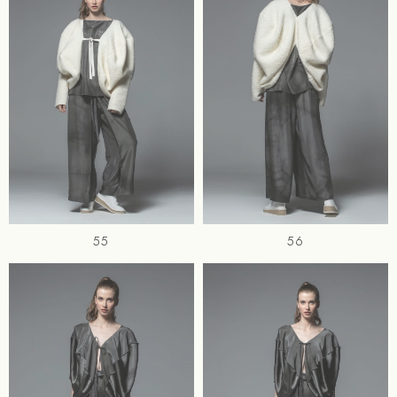
55
56