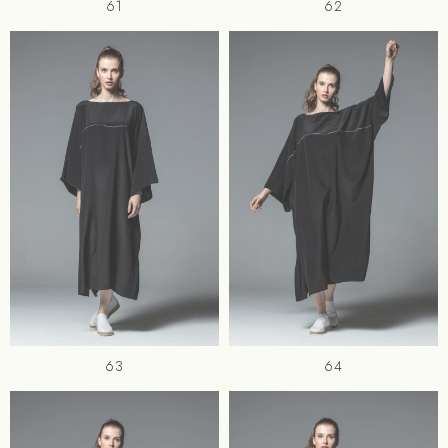
61
62
63
64