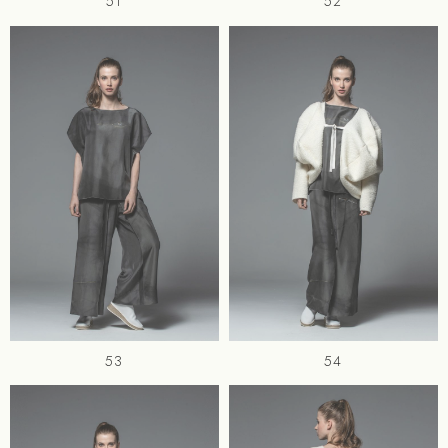
51
52
53
54