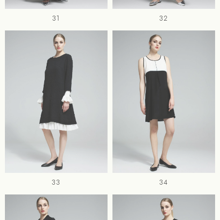
31
32
33
34